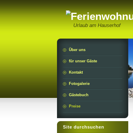
Urlaub am Hauserhof
Über uns
für unser Gäste
Kontakt
Fotogalerie
Gästebuch
Preise
Site durchsuchen